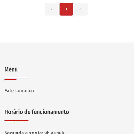
‹
1
›
Menu
Fale conosco
Horário de funcionamento
Segunda a sexta
:
9h às 18h