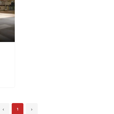
‹
1
›