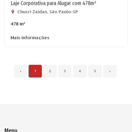
Laje Corporativa para Alugar com 478m²
Chucri Zaidan, São Paulo-SP
478 m²
Mais informações
‹
1
2
3
4
5
›
Menu