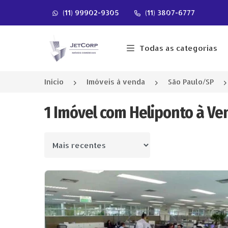
(11) 99902-9305
(11) 3807-6777
Página inicial
Todas as categorias
Início
Imóveis à venda
São Paulo/SP
1 Imóvel com Heliponto à Ve
Ordenar por