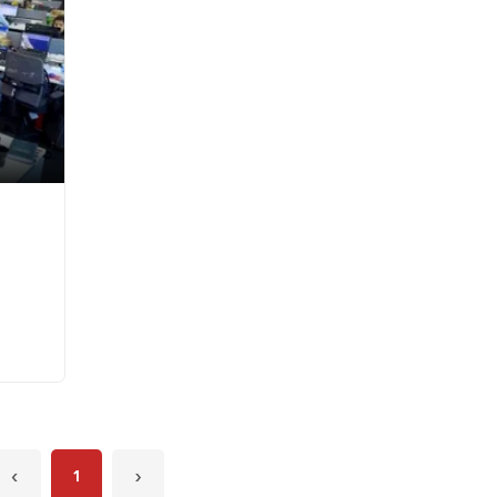
‹
1
›