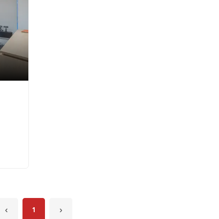
‹
1
›