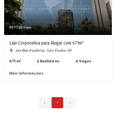
R$ 77.207
/mês
Laje Corporativa para Alugar com 671m²
Jardim Paulista, São Paulo-SP
671 m²
2 Banheiros
4 Vagas
Mais informações
‹
1
›