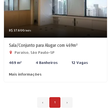
R$ 37.600
/mês
Sala/Conjunto para Alugar com 469m²
Paraíso, São Paulo-SP
469 m²
4 Banheiros
12 Vagas
Mais informações
‹
1
›