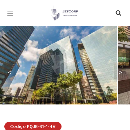
Página inicial
<
>
Código PQJB-31-1-4V