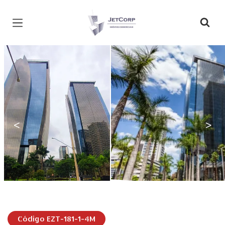
Página inicial
<
>
Código EZT-181-1-4M