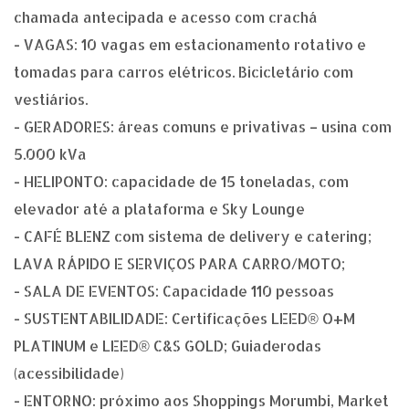
chamada antecipada e acesso com crachá
- VAGAS: 10 vagas em estacionamento rotativo e
tomadas para carros elétricos. Bicicletário com
vestiários.
- GERADORES: áreas comuns e privativas – usina com
5.000 kVa
- HELIPONTO: capacidade de 15 toneladas, com
elevador até a plataforma e Sky Lounge
- CAFÉ BLENZ com sistema de delivery e catering;
LAVA RÁPIDO E SERVIÇOS PARA CARRO/MOTO;
- SALA DE EVENTOS: Capacidade 110 pessoas
- SUSTENTABILIDADE: Certificações LEED® O+M
PLATINUM e LEED® C&S GOLD; Guiaderodas
(acessibilidade)
- ENTORNO: próximo aos Shoppings Morumbi, Market