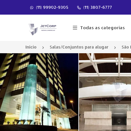
(11) 99902-9305
(11) 3807-6777
Página inicial
Todas as categorias
Início
Salas/Conjuntos para alugar
São 
<