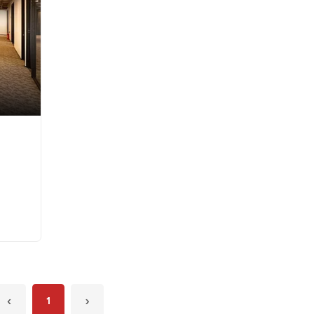
‹
1
›