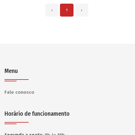
‹
1
›
Menu
Fale conosco
Horário de funcionamento
Segunda a sexta
:
9h às 18h