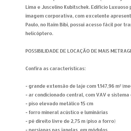
Lima e Juscelino Kubitschek. Edifício Luxuos
imagem corporativa, com excelente apresenta
Paulo, no Itaim Bibi, possui acesso fácil por t
helicóptero.
POSSIBILIDADE DE LOCAÇÃO DE MAIS METRAG
Confira as características:
- grande extensão de laje com 1.147,96 m² (
- ar condicionado central, com VAV e sistema
- piso elevado metálico 15 cm
- forro mineral acústico e luminárias
- pé direito livre de 2,75 m (piso a forro)
- persianas nas janelas, em módulos