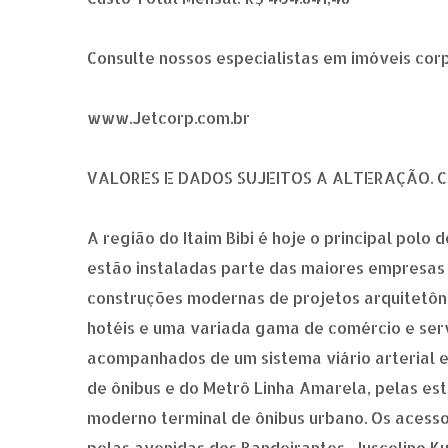
Consulte nossos especialistas em imóveis cor
www.Jetcorp.com.br
VALORES E DADOS SUJEITOS A ALTERAÇÃO. 
A região do Itaim Bibi é hoje o principal polo
estão instaladas parte das maiores empresas a
construções modernas de projetos arquitetônic
hotéis e uma variada gama de comércio e serv
acompanhados de um sistema viário arterial e
de ônibus e do Metrô Linha Amarela, pelas est
moderno terminal de ônibus urbano. Os acessos
pelas avenidas dos Bandeirantes, Juscelino Ku