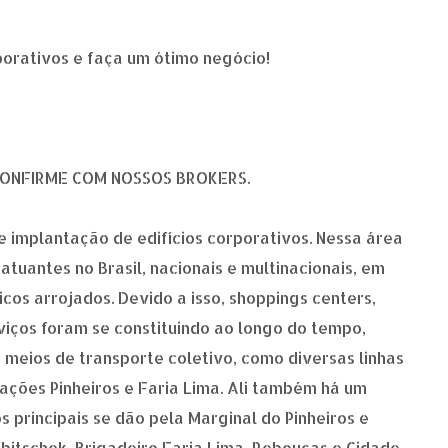
porativos e faça um ótimo negócio!
CONFIRME COM NOSSOS BROKERS.
 de implantação de edifícios corporativos. Nessa área
tuantes no Brasil, nacionais e multinacionais, em
os arrojados. Devido a isso, shoppings centers,
iços foram se constituindo ao longo do tempo,
 meios de transporte coletivo, como diversas linhas
ações Pinheiros e Faria Lima. Ali também há um
 principais se dão pela Marginal do Pinheiros e
bitschek, Brigadeiro Faria Lima, Rebouças e Cidade