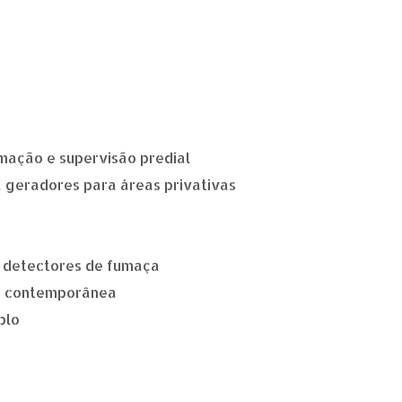
mação e supervisão predial
 geradores para áreas privativas
 e detectores de fumaça
ra contemporânea
plo