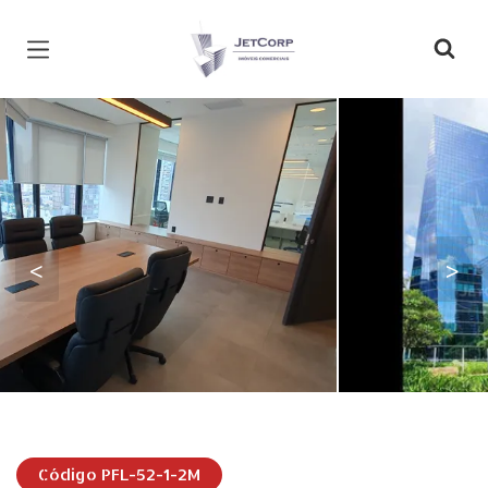
Página inicial
<
>
Código PFL-52-1-2M