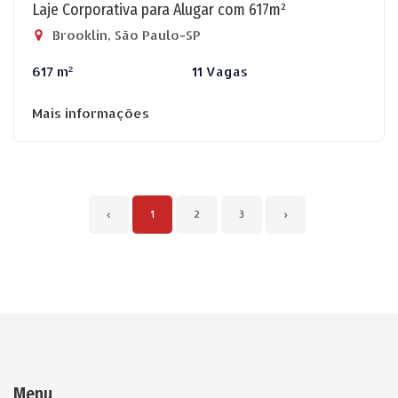
Laje Corporativa para Alugar com 617m²
Brooklin, São Paulo-SP
617 m²
11 Vagas
Mais informações
‹
1
2
3
›
Menu