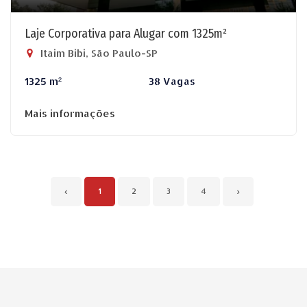
Laje Corporativa para Alugar com 1325m²
Itaim Bibi, São Paulo-SP
1325 m²
38 Vagas
Mais informações
‹
1
2
3
4
›