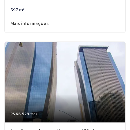
597 m²
Mais informações
R$ 66.529
/mês