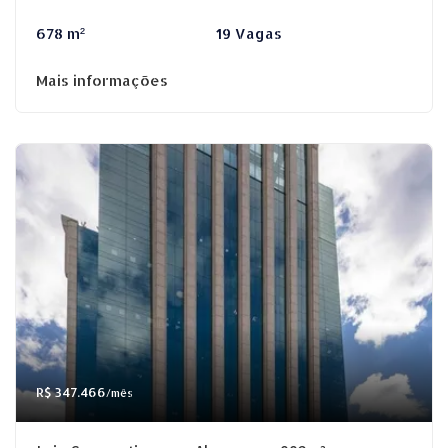
678 m²
19 Vagas
Mais informações
R$ 347.466
/mês